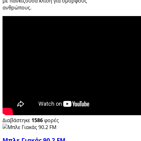
με πανκίζουσα κλίση για όμορφους
ανθρώπους.
Διαβάστηκε
1586
φορές
Μπλε Γιακάς 90.2 FM