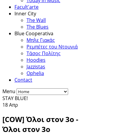
Today in Music
Facult'arte
Inner City
The Wall
The Blues
Blue Cooperativa
Μπλε Γιακάς
Ρεμπέτες του Ντουνιά
Τάσος Πολίτης
Hoodies
Jazzistas
Ophelia
Contact
Menu
STAY BLUE!
18
Απρ
[COW] Όλοι στον 3ο -
Όλοι στον 3ο