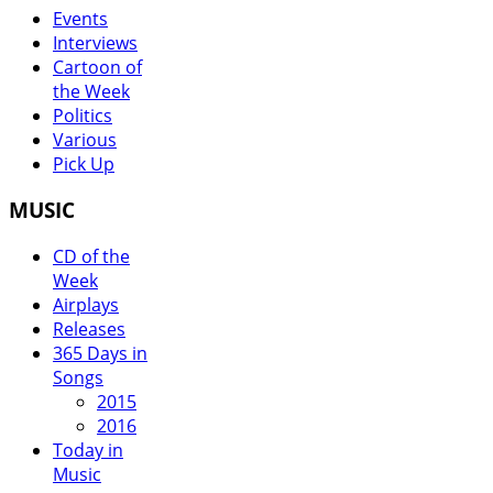
Events
Interviews
Cartoon of
the Week
Politics
Various
Pick Up
MUSIC
CD of the
Week
Airplays
Releases
365 Days in
Songs
2015
2016
Today in
Music