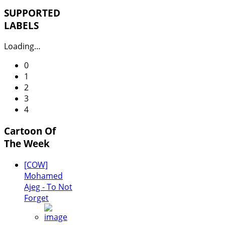
SUPPORTED
LABELS
Loading…
0
1
2
3
4
Cartoon Of
The Week
[COW]
Mohamed
Ajeg - To Not
Forget