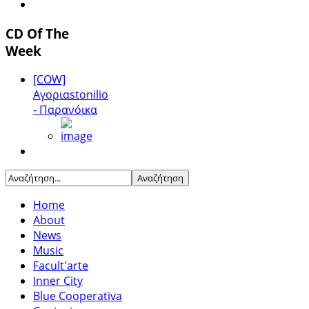
CD Of The
Week
[COW]
Αγοριαstonilio
- Παρανόικα
Home
About
News
Music
Facult'arte
Inner City
Blue Cooperativa