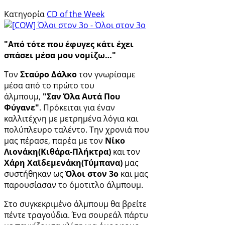
Κατηγορία
CD of the Week
"Από τότε που έφυγες κάτι έχει
σπάσει μέσα μου νομίζω…"
Τον
Σταύρο Δάλκο
τον γνωρίσαμε
μέσα από το πρώτο του
άλμπουμ,
"Σαν Όλα Αυτά Που
Φύγανε"
. Πρόκειται για έναν
καλλιτέχνη με μετρημένα λόγια και
πολύπλευρο ταλέντο. Την χρονιά που
μας πέρασε, παρέα με τον
Νίκο
Λιονάκη(Κιθάρα-Πλήκτρα)
και τον
Χάρη Χαϊδεμενάκη(Τύμπανα)
μας
συστήθηκαν ως
Όλοι στον 3ο
και μας
παρουσίασαν το όμοτιτλο άλμπουμ.
Στο συγκεκριμένο άλμπουμ θα βρείτε
πέντε τραγούδια. Ένα σουρεάλ πάρτυ