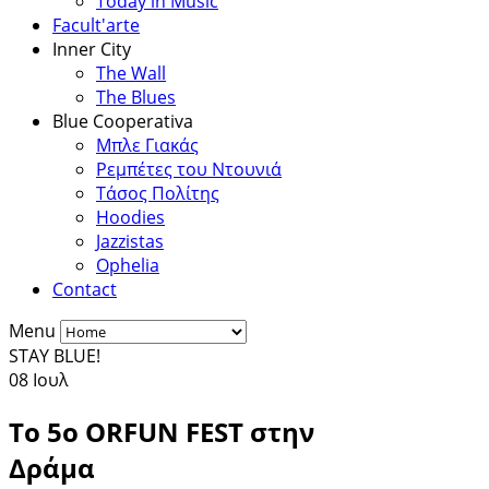
Today in Music
Facult'arte
Inner City
The Wall
The Blues
Blue Cooperativa
Μπλε Γιακάς
Ρεμπέτες του Ντουνιά
Τάσος Πολίτης
Hoodies
Jazzistas
Ophelia
Contact
Menu
STAY BLUE!
08
Ιουλ
Το 5ο ORFUN FEST στην
Δράμα