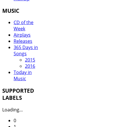
MUSIC
CD of the
Week
Airplays
Releases
365 Days in
Songs
2015
2016
Today in
Music
SUPPORTED
LABELS
Loading…
0
1