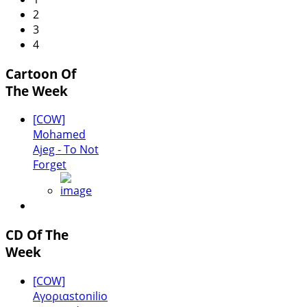
2
3
4
Cartoon Of
The Week
[COW]
Mohamed
Ajeg - To Not
Forget
CD Of The
Week
[COW]
Αγοριαstonilio