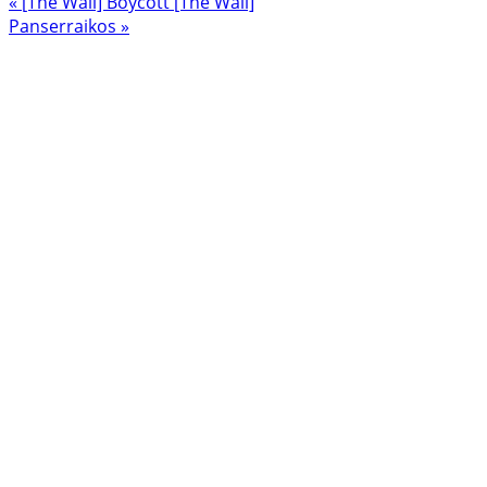
« [The Wall] Boycott
[The Wall]
Panserraikos »