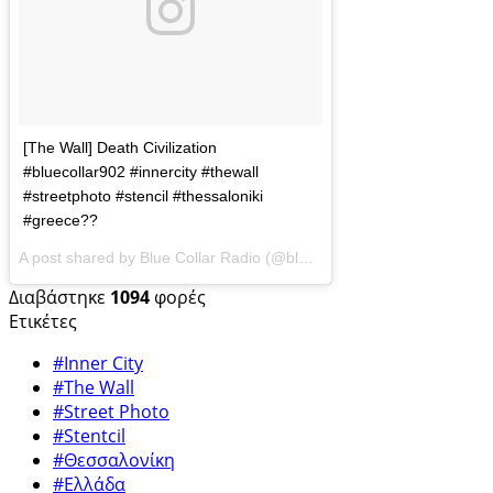
[The Wall] Death Civilization
#bluecollar902 #innercity #thewall
#streetphoto #stencil #thessaloniki
#greece??
A post shared by Blue Collar Radio (@bluecollarradio) on
May 10, 2
Διαβάστηκε
1094
φορές
Ετικέτες
#Inner City
#The Wall
#Street Photo
#Stentcil
#Θεσσαλονίκη
#Ελλάδα