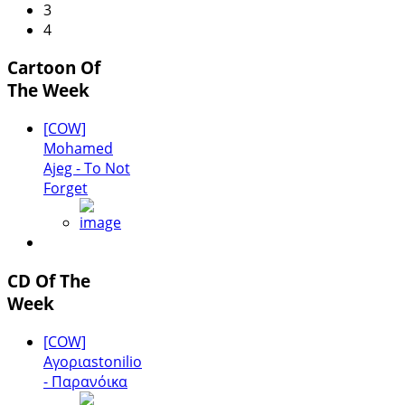
3
4
Cartoon Of
The Week
[COW]
Mohamed
Ajeg - To Not
Forget
CD Of The
Week
[COW]
Αγοριαstonilio
- Παρανόικα