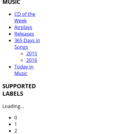
MUSIC
CD of the
Week
Airplays
Releases
365 Days in
Songs
2015
2016
Today in
Music
SUPPORTED
LABELS
Loading…
0
1
2